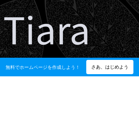
Tiara
さあ、はじめよう
無料でホームページを作成しよう！
田中 恭子
オーナー & 美容師
Tiaraは 下関市王喜にある
カットスペース1客の小さな 美容室です
貸し切り状態で施術致しますので